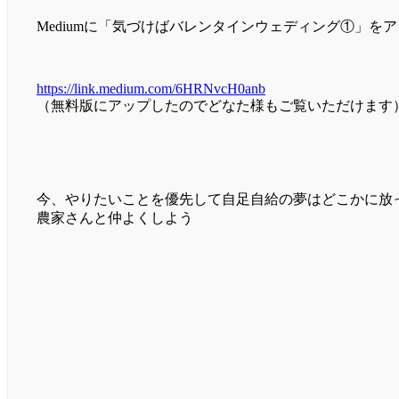
Mediumに「気づけばバレンタインウェディング①」を
https://link.medium.com/6HRNvcH0anb
（無料版にアップしたのでどなた様もご覧いただけます
今、やりたいことを優先して自足自給の夢はどこかに放
農家さんと仲よくしよう