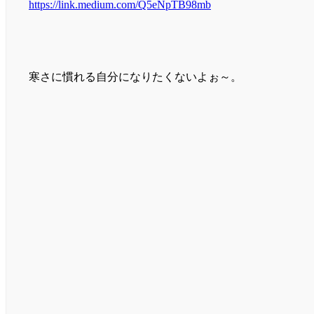
https://link.medium.com/Q5eNpTB98mb
寒さに慣れる自分になりたくないよぉ～。