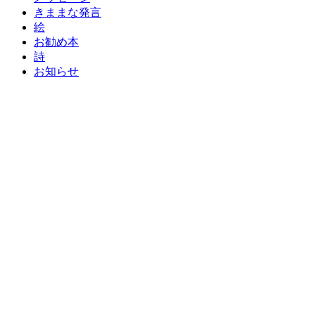
きままな発言
絵
お勧め本
詩
お知らせ