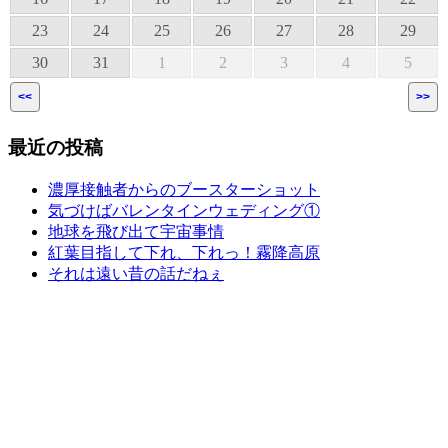
23
24
25
26
27
28
29
30
31
1
2
3
4
5
<<
>>
最近の投稿
濃厚接触者からのブースターショット
気づけばバレンタインウェディング①
地球を飛び出て宇宙事情
紅葉目指して下れ、下れっ！霧降高原
それは遠い昔の話だねぇ