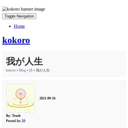
Toggle Navigation
Home
kokoro
我が人生
kokoro
»
Blog
»
詩
» 我が人生
2021-09-16
By: Truth
Posted In:
詩