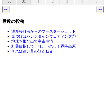
30
31
1
2
3
4
5
<<
>>
最近の投稿
濃厚接触者からのブースターショット
気づけばバレンタインウェディング①
地球を飛び出て宇宙事情
紅葉目指して下れ、下れっ！霧降高原
それは遠い昔の話だねぇ