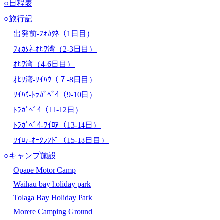
○日程表
○旅行記
出発前-ﾌｫｶﾀﾈ（1日目）
ﾌｫｶﾀﾈ-ｵﾋﾜ湾（2-3日目）
ｵﾋﾜ湾（4-6日目）
ｵﾋﾜ湾-ﾜｲﾊｳ（７-8日目）
ﾜｲﾊｳ-ﾄﾗｶﾞﾍﾞｲ（9-10日）
ﾄﾗｶﾞﾍﾞｲ（11-12日）
ﾄﾗｶﾞﾍﾞｲ-ﾜｲﾛｱ（13-14日）
ﾜｲﾛｱ-ｵｰｸﾗﾝﾄﾞ（15-18日目）
○キャンプ施設
Opape Motor Camp
Waihau bay holiday park
Tolaga Bay Holiday Park
Morere Camping Ground