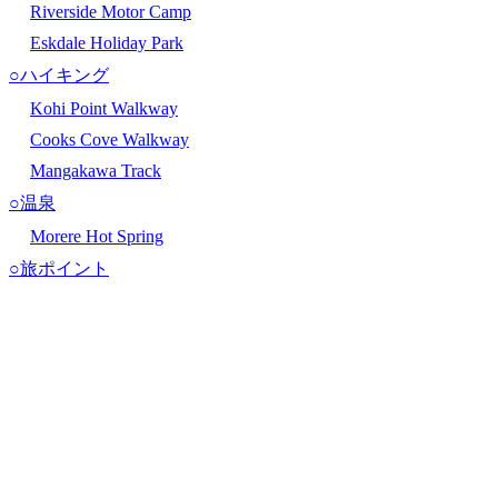
Riverside Motor Camp
Eskdale Holiday Park
○ハイキング
Kohi Point Walkway
Cooks Cove Walkway
Mangakawa Track
○温泉
Morere Hot Spring
○旅ポイント