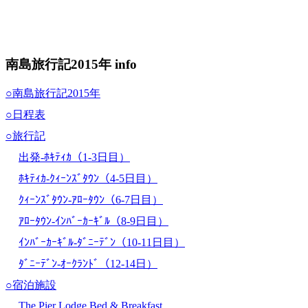
南島旅行記2015年 info
○南島旅行記2015年
○日程表
○旅行記
出発-ﾎｷﾃｨｶ（1-3日目）
ﾎｷﾃｨｶ-ｸｨｰﾝｽﾞﾀｳﾝ（4-5日目）
ｸｨｰﾝｽﾞﾀｳﾝ-ｱﾛｰﾀｳﾝ（6-7日目）
ｱﾛｰﾀｳﾝ-ｲﾝﾊﾞｰｶｰｷﾞﾙ（8-9日目）
ｲﾝﾊﾞｰｶｰｷﾞﾙ-ﾀﾞﾆｰﾃﾞﾝ（10-11日目）
ﾀﾞﾆｰﾃﾞﾝ-ｵｰｸﾗﾝﾄﾞ（12-14日）
○宿泊施設
The Pier Lodge Bed & Breakfast