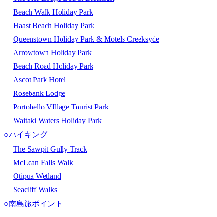
Beach Walk Holiday Park
Haast Beach Holiday Park
Queenstown Holiday Park & Motels Creeksyde
Arrowtown Holiday Park
Beach Road Holiday Park
Ascot Park Hotel
Rosebank Lodge
Portobello VIllage Tourist Park
Waitaki Waters Holiday Park
○ハイキング
The Sawpit Gully Track
McLean Falls Walk
Otipua Wetland
Seacliff Walks
○南島旅ポイント