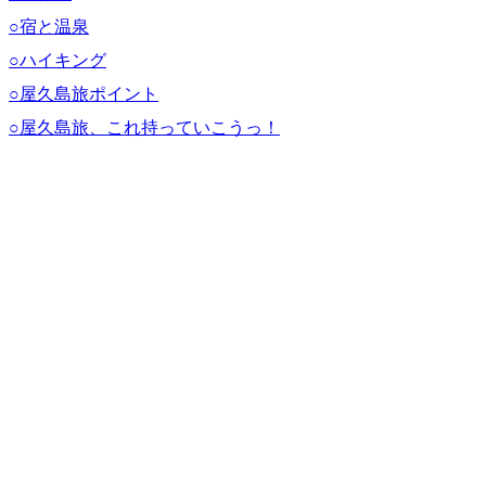
○宿と温泉
○ハイキング
○屋久島旅ポイント
○屋久島旅、これ持っていこうっ！