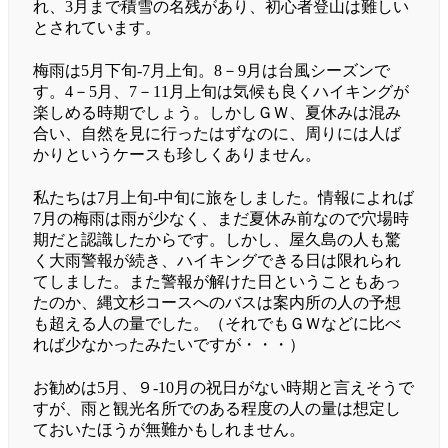
れ、3月まで積雪の名残があり、初心者登山は難しい
とされています。
梅雨は5月下旬-7月上旬。8－9月は台風シーズンで
す。4－5月、7－11月上旬は気候も良くハイキングが
楽しめる時期でしょう。しかしＧＷ、夏休みは混み
合い、自然を見に行ったはずなのに、周りには人ば
かりというケースも珍しくありません。
私たちは7月上旬-中旬に旅をしました。情報によれば
7月の梅雨は雨が少なく、まだ夏休み前なので穴場時
期だと認識したからです。しかし、屋久島の人も驚
く大雨警報が続き、ハイキングできる日は限れられ
てしました。また警報が解けた日ということもあっ
たのか、縄文杉コースへのバスは案内所の人の予想
も超える人の量でした。（それでもＧＷなどに比べ
れば少なかったみたいですが・・・）
お勧めは5月、９-10月の祝日がない時期と言えそうで
すが、雨と観光名所でのある程度の人の量は想定し
ておいたほうが無難かもしれません。