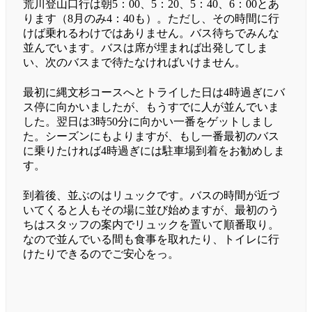
荒川登山口行は朝5：00、5：20、5：40、6：00とあ
ります（8月のみ4：40も）。ただし、その時間に行
けば乗れるわけではありません。バス待ちでみんな
並んでいます。バスは席が埋まれば出発してしま
い、次のバスまで待たなければいけません。
最初に縄文杉コースへとトライした日は4時過ぎにバ
ス停に向かいましたが、もうすでに人が並んでいま
した。翌日は3時50分に向かい一番をゲットしまし
た。シーズンにもよりますが、もし一番最初のバス
に乗りたければ4時過ぎには駐車場到着をお勧めしま
す。
到着後、並ぶのはリュックです。バスの時間が近づ
いてくると人もその場に並び始めますが、最初のう
ちはスタッフの案内でリュックを置いて順番取り。
なので並んでいる間も食事を取れたり、トイレに行
けたりできるのでご安心をっ。