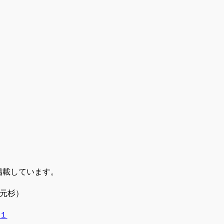
掲載しています。
元杉）
１