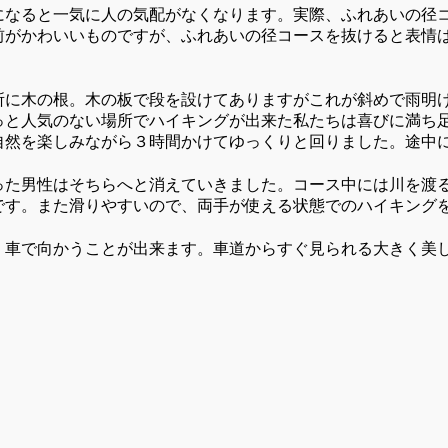
になると一気に人の気配がなくなります。実際、ふれあいの径
前がかわいいものですが、ふれあいの径コースを抜けると表情
所に木の根。木の板で段を設けてありますがこれが斜めで雨明
っと人気のない場所でハイキングが出来た私たちは喜びに満ち
自然を楽しみながら３時間かけてゆっくりと回りました。途中
った男性はそちらへと消えていきました。コース中には川を渡
です。また滑りやすいので、両手が使える状態でのハイキング
、車で向かうことが出来ます。車道からすぐ見られる大きく美