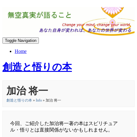
Toggle Navigation
Home
創造と悟りの本
加治 将一
創造と悟りの本
»
Info
» 加治 将一
今回、ご紹介した加治将一著の本はスピリチュア
ル・悟りとは直接関係がないかもしれません。