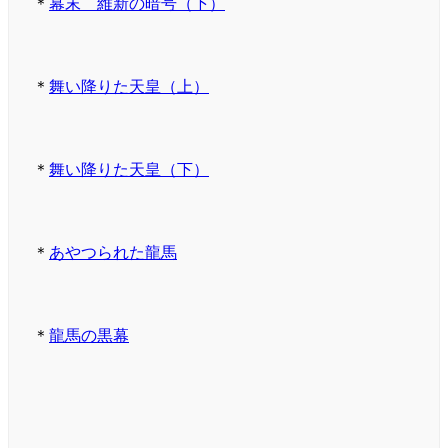
＊
幕末 維新の暗号（下）
＊
舞い降りた天皇（上）
＊
舞い降りた天皇（下）
＊
あやつられた龍馬
＊
龍馬の黒幕