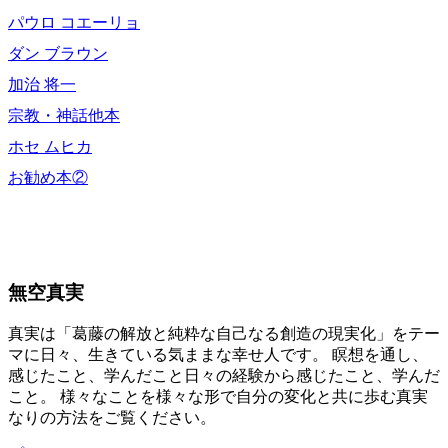
パウロ コエーリョ
ダン ブラウン
加治 将一
宗教・神話他本
ホセ ムヒカ
お勧め本②
無空真実
真実は「葛藤の解放と純粋な自己なる創造の現実化」をテー
マに日々、生きている気ままな幸せ人です。 瞑想を通し、
感じたこと、学んだこと日々の経験から感じたこと、学んだ
こと。 様々なことを様々な形で自分の変化と共に歩む真実
なりの方法をご覧ください。