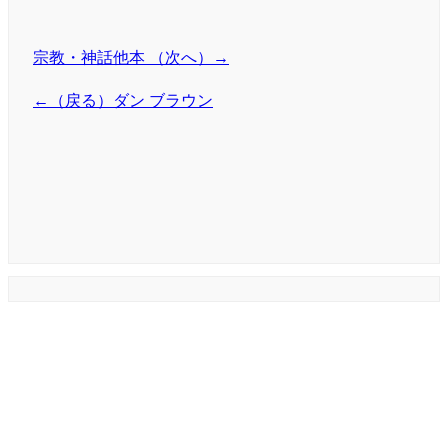
宗教・神話他本 （次へ）→
←（戻る）ダン ブラウン