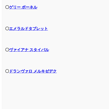
〇
ゲリー ボーネル
〇
エメラルドタブレット
〇
ヴァイアナ スタイバル
〇
ドランヴァロ メルキゼデク