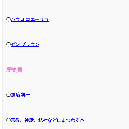
〇
パウロ コエーリョ
〇
ダン ブラウン
歴史書
〇
加治 将一
〇
宗教、神話、結社などにまつわる本