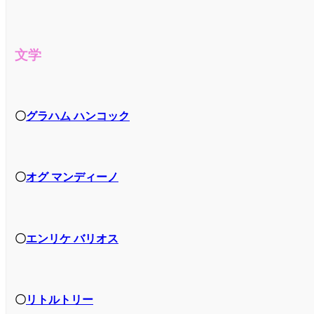
文学
〇
グラハム ハンコック
〇
オグ マンディーノ
〇
エンリケ バリオス
〇
リトルトリー