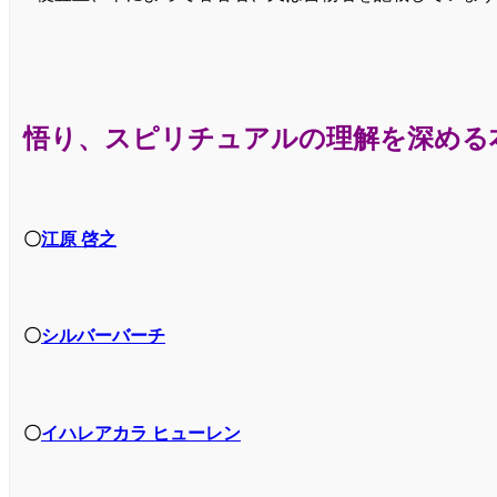
悟り、スピリチュアルの理解を深める
〇
江原 啓之
〇
シルバーバーチ
〇
イハレアカラ ヒューレン