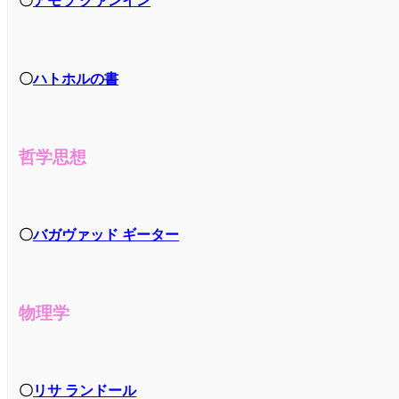
〇
アモラ クァンイン
〇
ハトホルの書
哲学思想
〇
バガヴァッド ギーター
物理学
〇
リサ ランドール